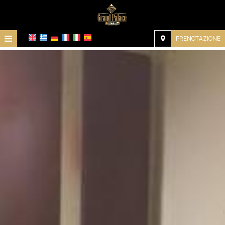
≡
PRENOTAZIONE
Home
Posizione
Alloggio
Servizi
Galleria
Richiesta
Contatti