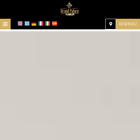
≡
RESERVEZ
Accueil
Emplacement
Hébergement
Installations
Galerie
Demande
Contact